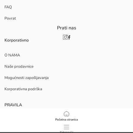
FAQ
Povrat
Prati nas
Korporativno
O NAMA
Naše prodavnice
Mogućnosti zapošljavanja
Korporativna podrška
PRAVILA
Politika privatnosti i sigurnosti podataka
Početna stranica
Uvjeti korištenja
Kategorije