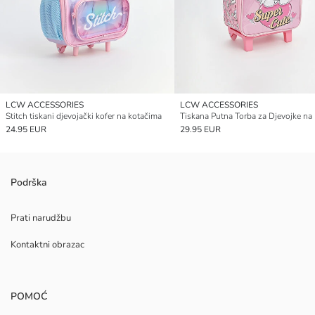
LCW ACCESSORIES
LCW ACCESSORIES
Stitch tiskani djevojački kofer na kotačima
24.95 EUR
29.95 EUR
Podrška
Prati narudžbu
Kontaktni obrazac
POMOĆ