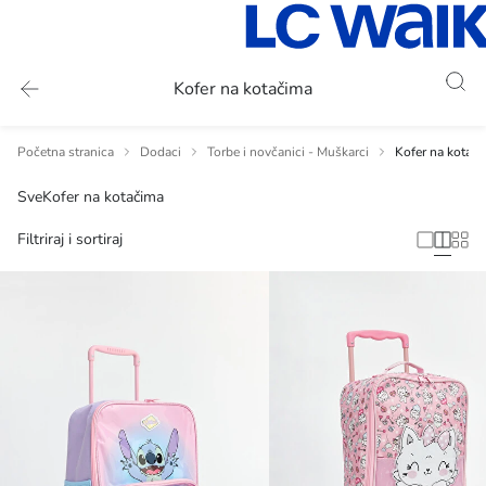
Kofer na kotačima
Početna stranica
Dodaci
Torbe i novčanici - Muškarci
Kofer na kotač
Sve
Kofer na kotačima
Filtriraj i sortiraj