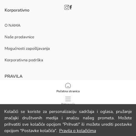
Korporativno
O NAMA
Naše prodavnice
Mogućnosti zapošljavanja
Korporativna podrška
PRAVILA
Politika privatnosti i sigurnosti podataka
Početna stranica
Uvjeti korištenja
Kategorije
Kolačići se koriste za personalizaciju sadržaja i oglasa, pružanje
Politika kolačića
značajki društvenih medija i analizu našeg prometa. Možete
Moja košarica
1
/
9
prihvatiti sve kolačiće opcijom "Prihvati" ili možete urediti postavke
Preuzmite našu aplikaciju
opcijom "Postavke kolačića".
Pravila o kolačićima