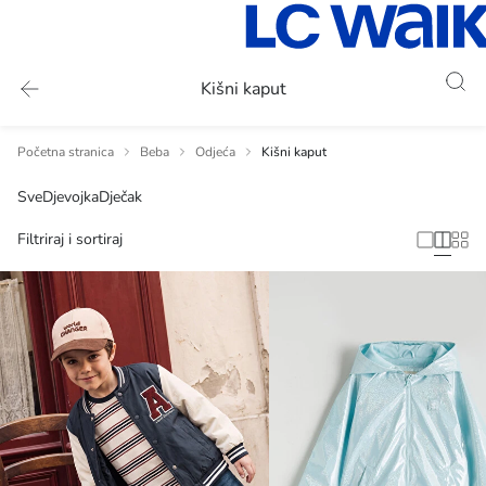
Kišni kaput
Početna stranica
Beba
Odjeća
Kišni kaput
Sve
Djevojka
Dječak
Filtriraj i sortiraj