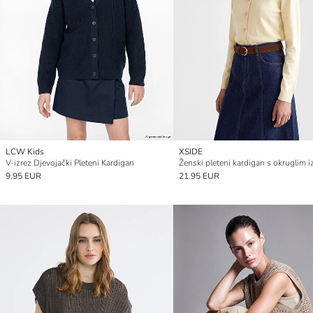
LCW Kids
XSIDE
V-izrez Djevojački Pleteni Kardigan
Ženski pleteni kardigan s okruglim 
9.95 EUR
21.95 EUR