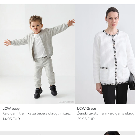
LCW baby
LCW Grace
Kardigan i trenirka za bebe s okruglim izrezom
14.95 EUR
39.95 EUR