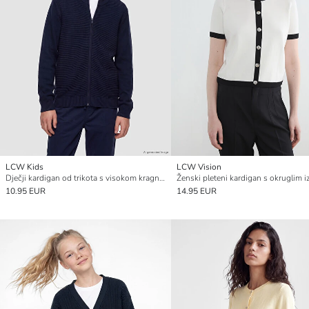
LCW Kids
LCW Vision
Dječji kardigan od trikota s visokom kragnom
Ženski pleteni kardigan s okruglim 
10.95 EUR
14.95 EUR