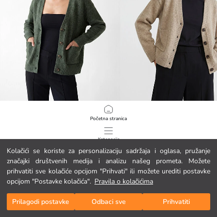
LCW EVERYDAY
LCW EVERYDAY
Početna stranica
Ženski pleteni kardigan s V-izrezom
Ženski pleteni kardigan s V-izrezom
16.95 EUR
16.95 EUR
Kategorije
Kolačići se koriste za personalizaciju sadržaja i oglasa, pružanje
značajki društvenih medija i analizu našeg prometa. Možete
Moja košarica
1
/
277
prihvatiti sve kolačiće opcijom "Prihvati" ili možete urediti postavke
opcijom "Postavke kolačića".
Pravila o kolačićima
Prilagodi postavke
Odbaci sve
Prihvatiti