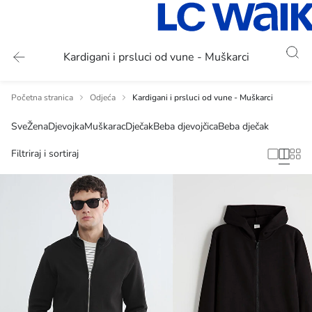
Kardigani i prsluci od vune - Muškarci
Početna stranica
Odjeća
Kardigani i prsluci od vune - Muškarci
Sve
Žena
Djevojka
Muškarac
Dječak
Beba djevojčica
Beba dječak
Filtriraj i sortiraj