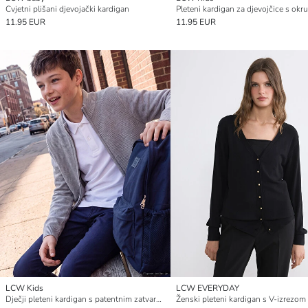
Cvjetni plišani djevojački kardigan
11.95 EUR
11.95 EUR
LCW Kids
LCW EVERYDAY
Dječji pleteni kardigan s patentnim zatvaračem i dolčevitom
Ženski pleteni kardigan s V-izrezom