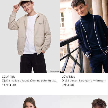
LCW Kids
LCW Kids
Dječja majica s kapuljačom na patentni zatvarač
Dječji pleteni kardigan s V-izrezom
11.95 EUR
8.95 EUR