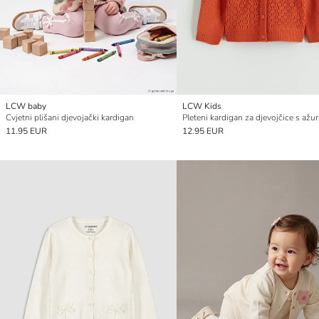
LCW baby
LCW Kids
Cvjetni plišani djevojački kardigan
11.95 EUR
12.95 EUR