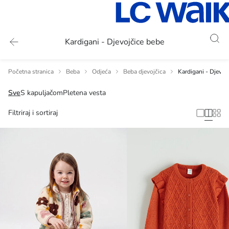
Kardigani - Djevojčice bebe
Početna stranica
Beba
Odjeća
Beba djevojčica
Kardigani - Djevoj
Sve
S kapuljačom
Pletena vesta
Filtriraj i sortiraj