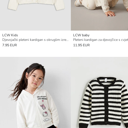
LCW Kids
LCW baby
Djevojački pleteni kardigan s okruglim izrezom
7.95 EUR
11.95 EUR