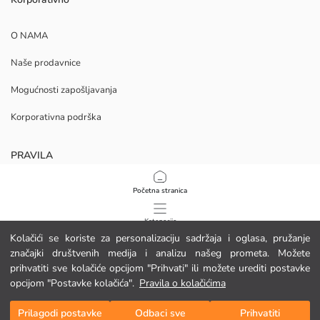
O NAMA
Naše prodavnice
Mogućnosti zapošljavanja
Korporativna podrška
PRAVILA
Politika privatnosti i sigurnosti podataka
Početna stranica
Uvjeti korištenja
Kategorije
Kolačići se koriste za personalizaciju sadržaja i oglasa, pružanje
Politika kolačića
značajki društvenih medija i analizu našeg prometa. Možete
Moja košarica
1
/
15
prihvatiti sve kolačiće opcijom "Prihvati" ili možete urediti postavke
Preuzmite našu aplikaciju
opcijom "Postavke kolačića".
Pravila o kolačićima
Prilagodi postavke
Odbaci sve
Prihvatiti