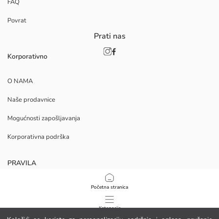
FAQ
Povrat
Prati nas
Korporativno
O NAMA
Naše prodavnice
Mogućnosti zapošljavanja
Korporativna podrška
PRAVILA
Politika privatnosti i sigurnosti podataka
Početna stranica
Uvjeti korištenja
Kategorije