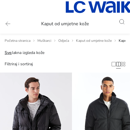
Kaput od umjetne kože
Početna stranica
Muškarci
Odjeća
Kaput od umjetne kože
Kaput 
Sve
Jakna izgleda kože
Filtriraj i sortiraj