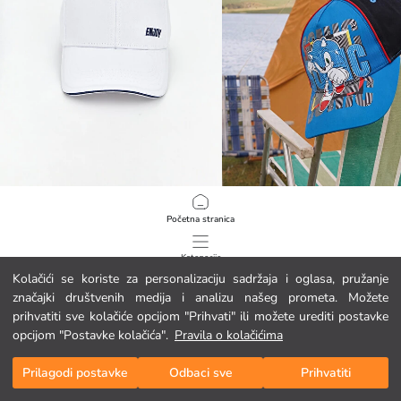
LCW ACCESSORIES
LCW ACCESSORIES
Početna stranica
Vezena kapa za dječake
Sonic tiskana dječja kapa
3.45 EUR
4.45 EUR
Kategorije
Kolačići se koriste za personalizaciju sadržaja i oglasa, pružanje
značajki društvenih medija i analizu našeg prometa. Možete
Moja košarica
1
/
76
prihvatiti sve kolačiće opcijom "Prihvati" ili možete urediti postavke
opcijom "Postavke kolačića".
Pravila o kolačićima
Prilagodi postavke
Odbaci sve
Prihvatiti