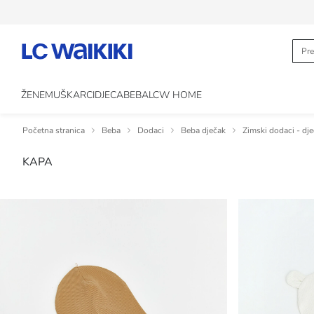
ŽENE
MUŠKARCI
DJECA
BEBA
LCW HOME
Početna stranica
Beba
Dodaci
Beba dječak
Zimski dodaci - dj
KAPA