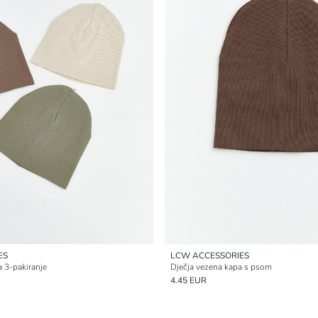
ES
LCW ACCESSORIES
a 3-pakiranje
Dječja vezena kapa s psom
4.45 EUR