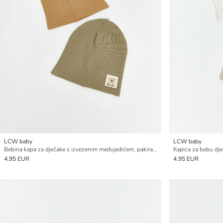
LCW baby
LCW baby
Bebina kapa za dječake s izvezenim medvjedićem, pakiranje od 2 komada
Kapica za bebu dje
4.95 EUR
4.95 EUR