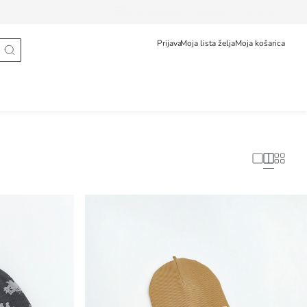
Prati narudžbu
Hrvatska
English
Prijava
Moja lista želja
Moja košarica