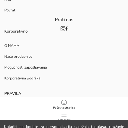
Povrat
Prati nas
Korporativno
O NAMA
Naše prodavnice
Mogućnosti zapošljavanja
Korporativna podrška
PRAVILA
Politika privatnosti i sigurnosti podataka
Početna stranica
Uvjeti korištenja
Kategorije
Kolačići se koriste za personalizaciju sadržaja i oglasa, pružanje