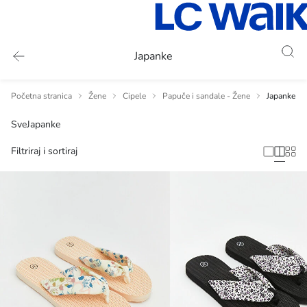
Japanke
Početna stranica
Žene
Cipele
Papuče i sandale - Žene
Japanke
Sve
Japanke
Filtriraj i sortiraj