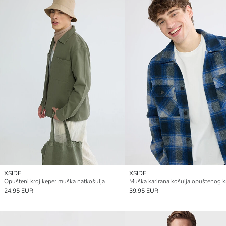
XSIDE
XSIDE
Opušteni kroj keper muška natkošulja
Muška karirana košulja opuštenog k
24.95 EUR
39.95 EUR