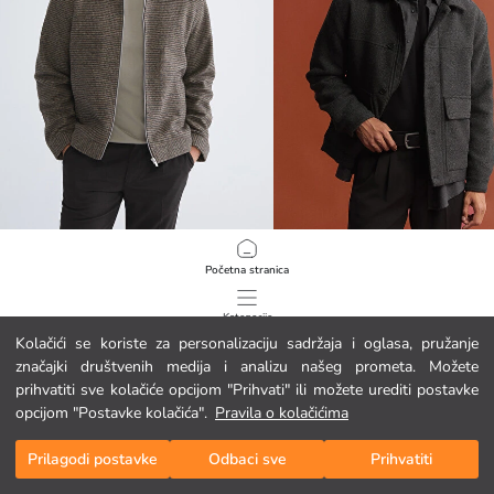
LCW Vision
LCW Vision
Početna stranica
Standardni kroj muški kaput od mješavine vune s ceker ovratnikom
49.95 EUR
44.95 EUR
Kategorije
Kolačići se koriste za personalizaciju sadržaja i oglasa, pružanje
značajki društvenih medija i analizu našeg prometa. Možete
Moja košarica
1
/
142
prihvatiti sve kolačiće opcijom "Prihvati" ili možete urediti postavke
opcijom "Postavke kolačića".
Pravila o kolačićima
Prilagodi postavke
Odbaci sve
Prihvatiti