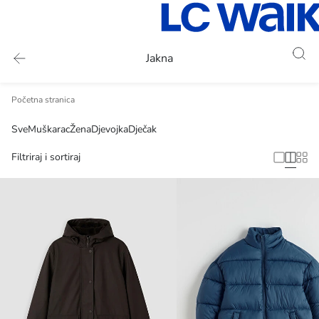
Jakna
Početna stranica
Sve
Muškarac
Žena
Djevojka
Dječak
Filtriraj i sortiraj