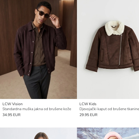
LCW Vision
LCW Kids
Standardna muška jakna od brušene kože
34.95 EUR
29.95 EUR