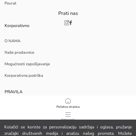
Povrat
Prati nas
Korporativno
O NAMA
Naše prodavnice
Mogućnosti zapošljavanja
Korporativna podrška
PRAVILA
Politika privatnosti i sigurnosti podataka
Početna stranica
Uvjeti korištenja
Kategorije
Kolačići se koriste za personalizaciju sadržaja i oglasa, pružanje
Politika kolačića
značajki društvenih medija i analizu našeg prometa. Možete
Moja košarica