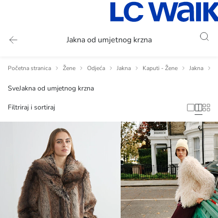
Jakna od umjetnog krzna
Početna stranica
Žene
Odjeća
Jakna
Kaputi - Žene
Jakna
J
Sve
Jakna od umjetnog krzna
Filtriraj i sortiraj