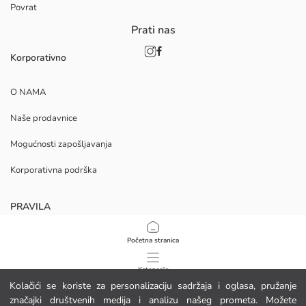
Povrat
Prati nas
Korporativno
O NAMA
Naše prodavnice
Mogućnosti zapošljavanja
Korporativna podrška
PRAVILA
Politika privatnosti i sigurnosti podataka
Početna stranica
Uvjeti korištenja
Kategorije
Kolačići se koriste za personalizaciju sadržaja i oglasa, pružanje
Politika kolačića
značajki društvenih medija i analizu našeg prometa. Možete
Moja košarica