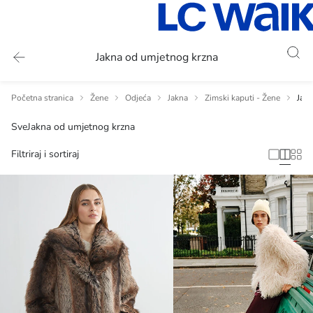
Jakna od umjetnog krzna
Početna stranica
Žene
Odjeća
Jakna
Zimski kaputi - Žene
Jakn
Sve
Jakna od umjetnog krzna
Filtriraj i sortiraj