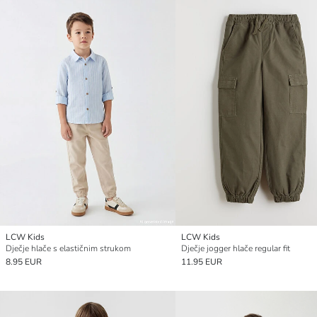
LCW Kids
LCW Kids
Dječje hlače s elastičnim strukom
Dječje jogger hlače regular fit
8.95 EUR
11.95 EUR