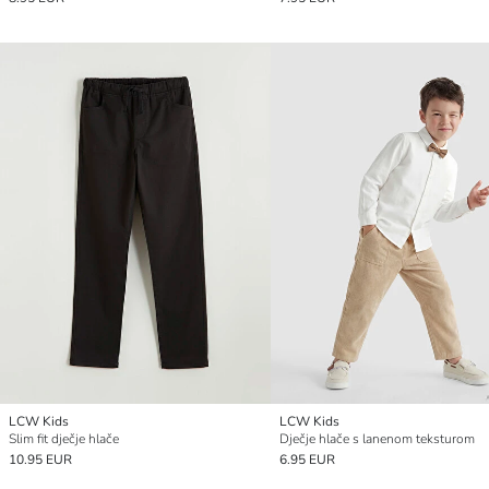
LCW Kids
LCW Kids
Slim fit dječje hlače
Dječje hlače s lanenom teksturom
10.95 EUR
6.95 EUR