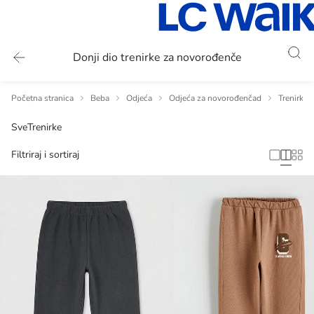
Donji dio trenirke za novorođenče
Početna stranica
Beba
Odjeća
Odjeća za novorođenčad
Trenirka 
Sve
Trenirke
Filtriraj i sortiraj