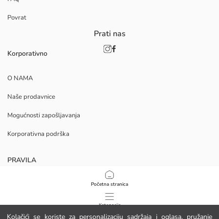
Povrat
Prati nas
Korporativno
O NAMA
Naše prodavnice
Mogućnosti zapošljavanja
Korporativna podrška
PRAVILA
Politika privatnosti i sigurnosti podataka
Početna stranica
Uvjeti korištenja
Kategorije
Kolačići se koriste za personalizaciju sadržaja i oglasa, pružanje