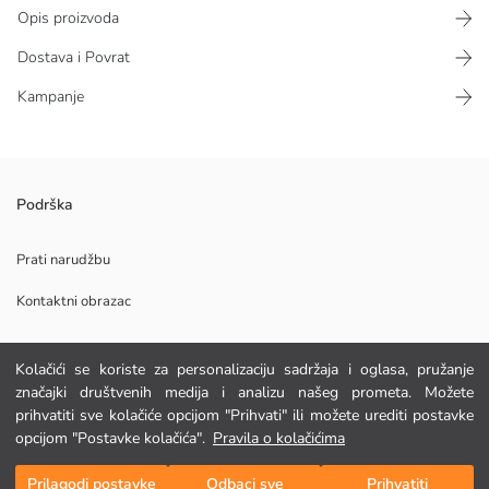
Opis proizvoda
Dostava i Povrat
Kampanje
Podrška
2. Materijal:
Glavni Materijal:
Podrijetlo:
Prati narudžbu
Dobavljač:
Kontaktni obrazac
Marka:
Spol:
Uzorak:
Kolekcija:
Kolačići se koriste za personalizaciju sadržaja i oglasa, pružanje
POMOĆ
značajki društvenih medija i analizu našeg prometa. Možete
prihvatiti sve kolačiće opcijom "Prihvati" ili možete urediti postavke
FAQ
opcijom "Postavke kolačića".
Pravila o kolačićima
Dodaj u košaricu
Povrat
Prilagodi postavke
Odbaci sve
Prihvatiti