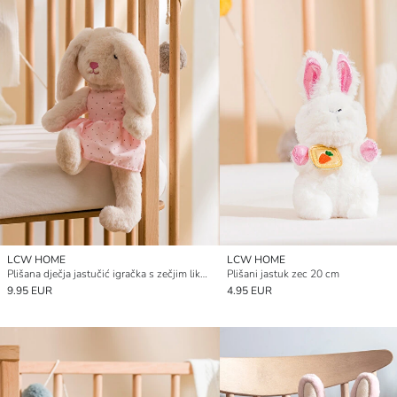
LCW HOME
LCW HOME
Plišana dječja jastučić igračka s zečjim likom 37 cm
Plišani jastuk zec 20 cm
9.95 EUR
4.95 EUR