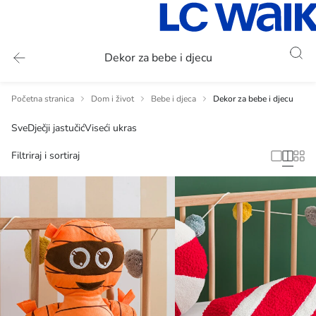
Dekor za bebe i djecu
Početna stranica
Dom i život
Bebe i djeca
Dekor za bebe i djecu
Sve
Dječji jastučić
Viseći ukras
Filtriraj i sortiraj