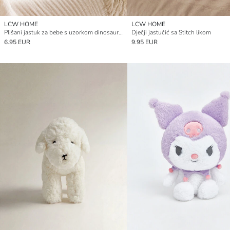
LCW HOME
LCW HOME
Plišani jastuk za bebe s uzorkom dinosaura 21 cm
Dječji jastučić sa Stitch likom
6.95 EUR
9.95 EUR