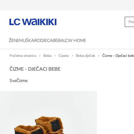
ŽENE
MUŠKARCI
DJECA
BEBA
LCW HOME
Početna stranica
Beba
Cipele
Beba dječak
Čizme - Dječaci be
ČIZME - DJEČACI BEBE
Sve
Čizme