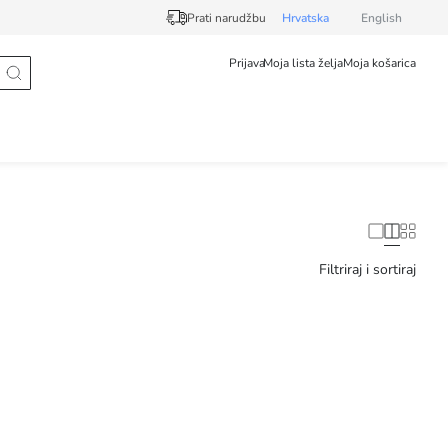
Prati narudžbu
Hrvatska
English
Prijava
Moja lista želja
Moja košarica
Filtriraj i sortiraj