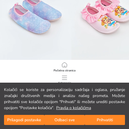
LCW STEPS
LCW STEPS
Početna stranica
Djevojačke cipele za plažu s uzorkom šljokica
3.95 EUR
4.95 EUR
Kategorije
Kolačići se koriste za personalizaciju sadržaja i oglasa, pružanje
značajki društvenih medija i analizu našeg prometa. Možete
Moja košarica
1
/
78
prihvatiti sve kolačiće opcijom "Prihvati" ili možete urediti postavke
opcijom "Postavke kolačića".
Pravila o kolačićima
Prilagodi postavke
Odbaci sve
Prihvatiti