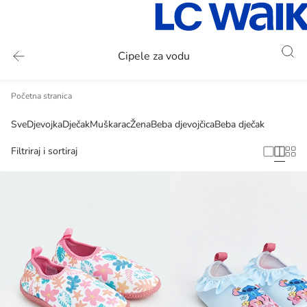
Cipele za vodu
Početna stranica
Sve
Djevojka
Dječak
Muškarac
Žena
Beba djevojčica
Beba dječak
Filtriraj i sortiraj