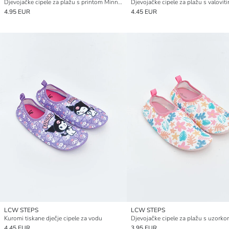
Djevojačke cipele za plažu s printom Minnie Mouse
4.95 EUR
4.45 EUR
LCW STEPS
LCW STEPS
Kuromi tiskane dječje cipele za vodu
Djevojačke cipele za plažu s uzork
4.45 EUR
3.95 EUR