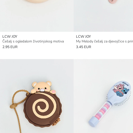
LCW JOY
LCW JOY
Češalj s ogledalom životinjskog motiva
My Melody češalj za djevojčice s pr
2.95 EUR
3.45 EUR