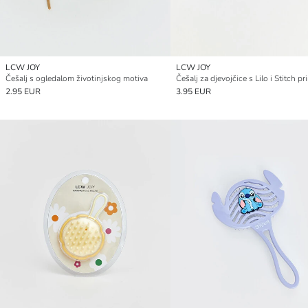
LCW JOY
LCW JOY
Češalj s ogledalom životinjskog motiva
Češalj za djevojčice s Lilo i Stitch p
2.95 EUR
3.95 EUR