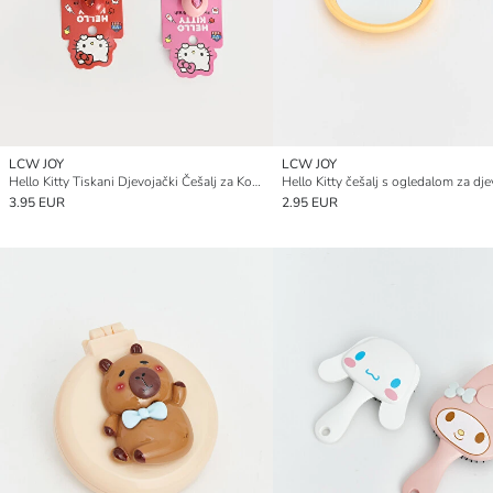
LCW JOY
LCW JOY
Hello Kitty Tiskani Djevojački Češalj za Kosu
3.95 EUR
2.95 EUR