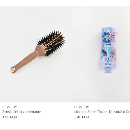
LCW JOY
LCW JOY
Ženski češalj za feniranje
4.95 EUR
3.45 EUR