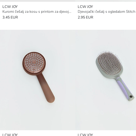
LCW JOY
LCW JOY
Kuromi češalj za kosu s printom za djevojčice
3.45 EUR
2.95 EUR
LCW JOY
LCW JOY