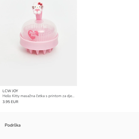
LCW JOY
Hello Kitty masažna četka s printom za djevojčice
3.95 EUR
Podrška