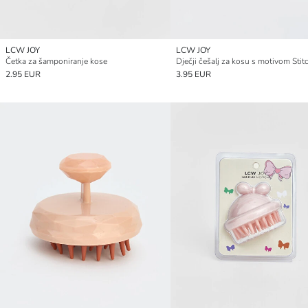
LCW JOY
LCW JOY
Četka za šamponiranje kose
Dječji češalj za kosu s motivom Stit
2.95 EUR
3.95 EUR