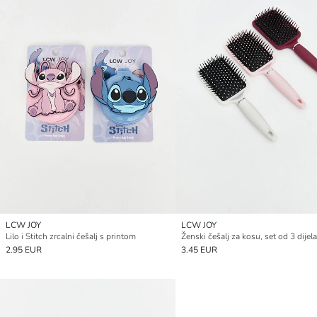
LCW JOY
LCW JOY
Lilo i Stitch zrcalni češalj s printom
Ženski češalj za kosu, set od 3 dijela
2.95 EUR
3.45 EUR