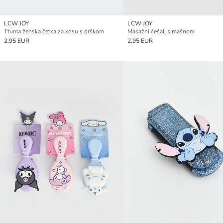
LCW JOY
LCW JOY
Ttuma ženska četka za kosu s drškom
Masažni češalj s mašnom
2.95 EUR
2.95 EUR