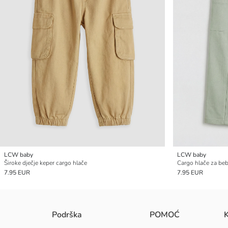
LCW baby
LCW baby
Široke dječje keper cargo hlače
Cargo hlače za beb
7.95 EUR
7.95 EUR
Podrška
POMOĆ
K