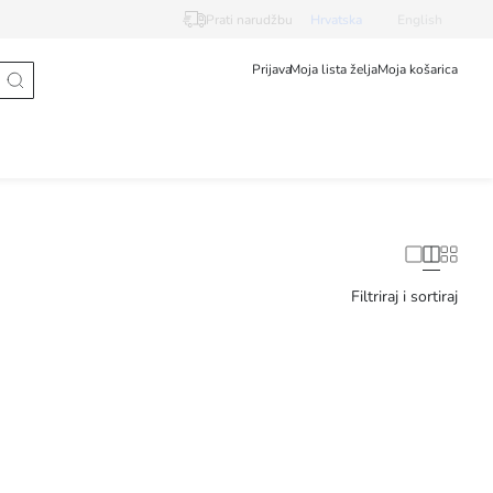
Prati narudžbu
Hrvatska
English
Prijava
Moja lista želja
Moja košarica
Filtriraj i sortiraj