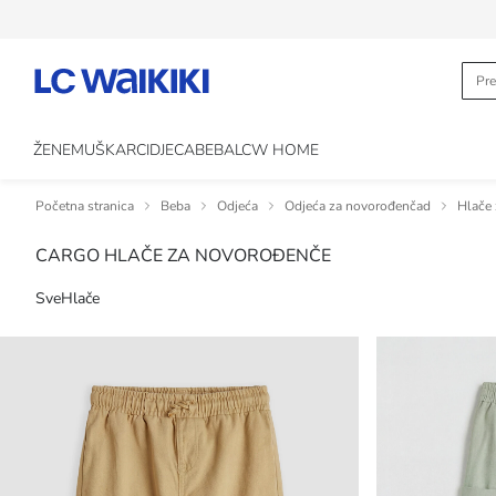
ŽENE
MUŠKARCI
DJECA
BEBA
LCW HOME
Početna stranica
Beba
Odjeća
Odjeća za novorođenčad
Hlače
CARGO HLAČE ZA NOVOROĐENČE
Sve
Hlače