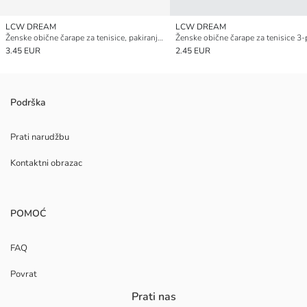
LCW DREAM
LCW DREAM
Ženske obične čarape za tenisice, pakiranje od 5 komada
3.45 EUR
2.45 EUR
Podrška
Prati narudžbu
Kontaktni obrazac
POMOĆ
FAQ
Povrat
Prati nas