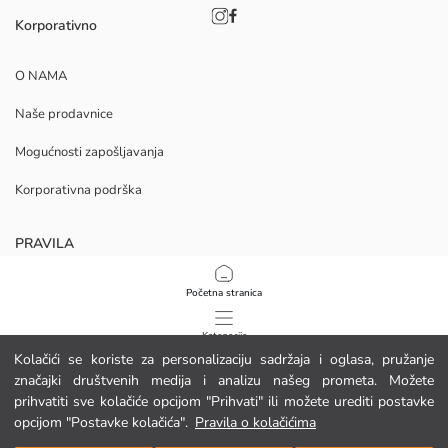
Korporativno
O NAMA
Naše prodavnice
Mogućnosti zapošljavanja
Korporativna podrška
PRAVILA
Politika privatnosti i sigurnosti podataka
Početna stranica
Uvjeti korištenja
Kategorije
Kolačići se koriste za personalizaciju sadržaja i oglasa, pružanje
Politika kolačića
značajki društvenih medija i analizu našeg prometa. Možete
Moja košarica
1
/
46
prihvatiti sve kolačiće opcijom "Prihvati" ili možete urediti postavke
Preuzmite našu aplikaciju
opcijom "Postavke kolačića".
Pravila o kolačićima