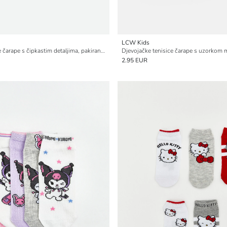
LCW Kids
Djevojačke tenisice čarape s čipkastim detaljima, pakiranje od 5 komada
2.95 EUR