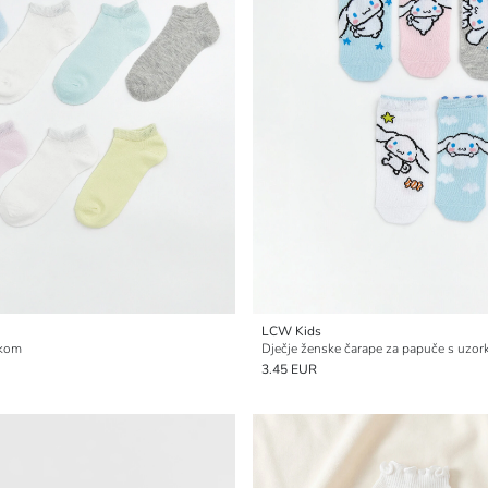
LCW Kids
 kom
3.45 EUR