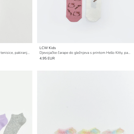
LCW Kids
Hello Kitty uzorkovane dječje čarape za tenisice, pakiranje od 5 komada
Djevojačke čarape do gležnjeva s printom Hello Kitty, pakiranje od 5
4.95 EUR