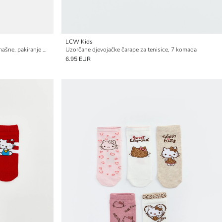
LCW Kids
Djevojačke tenisice čarape s uzorkom mašne, pakiranje od 5 komada
Uzorčane djevojačke čarape za tenisice, 7 komada
6.95 EUR