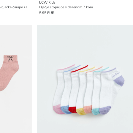
LCW Kids
K-pop Demon Hunters Uzorkovane djevojačke čarape za tenisice 5 komada
Dječje stopalice s dezenom 7 kom
5.95 EUR