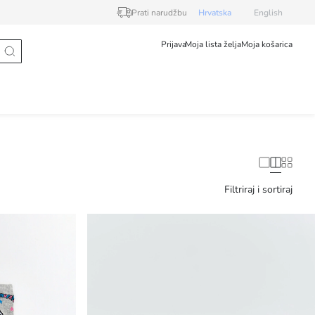
Prati narudžbu
Hrvatska
English
Prijava
Moja lista želja
Moja košarica
Filtriraj i sortiraj