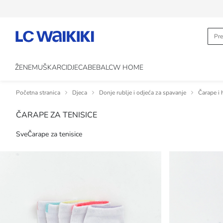
ŽENE
MUŠKARCI
DJECA
BEBA
LCW HOME
Početna stranica
Djeca
Donje rublje i odjeća za spavanje
Čarape i 
ČARAPE ZA TENISICE
Sve
Čarape za tenisice