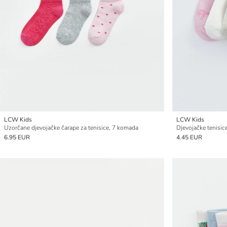
LCW Kids
LCW Kids
Uzorčane djevojačke čarape za tenisice, 7 komada
6.95 EUR
4.45 EUR