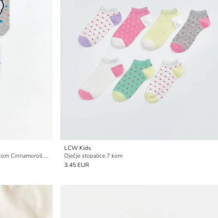
LCW Kids
Dječje ženske čarape za papuče s uzorkom Cinnamoroll (5 kom)
Dječje stopalice 7 kom
3.45 EUR