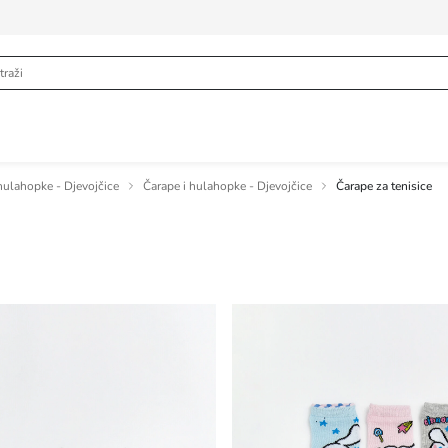
hulahopke - Djevojčice
Čarape i hulahopke - Djevojčice
Čarape za tenisice