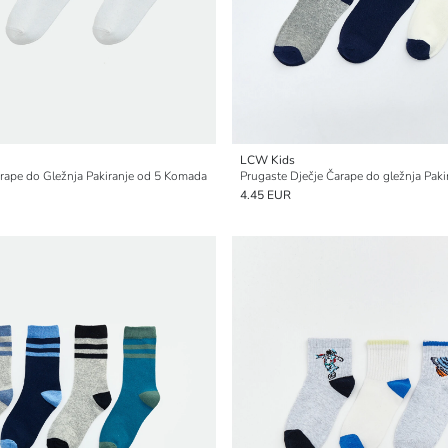
LCW Kids
arape do Gležnja Pakiranje od 5 Komada
Prugaste Dječje Čarape do gležnja Pak
4.45 EUR