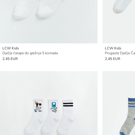
LCW Kids
LCW Kids
Dječje čarape do gležnja 5 komada
Prugaste Dječje Č
2.45 EUR
2.45 EUR