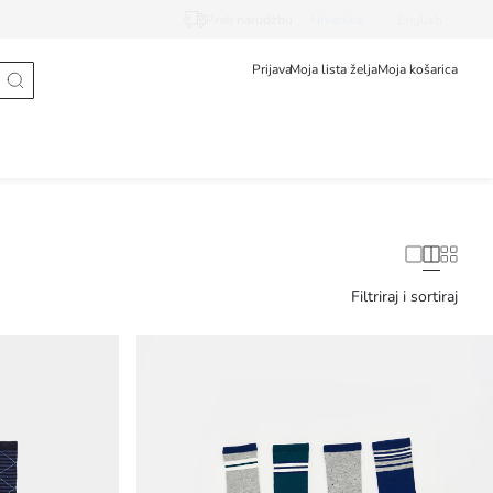
Prati narudžbu
Hrvatska
English
Prijava
Moja lista želja
Moja košarica
Filtriraj i sortiraj