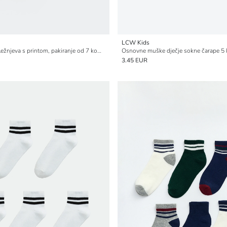
LCW Kids
Dječje čarape do gležnjeva s printom, pakiranje od 7 komada
Osnovne muške dječje sokne čarape 5
3.45 EUR