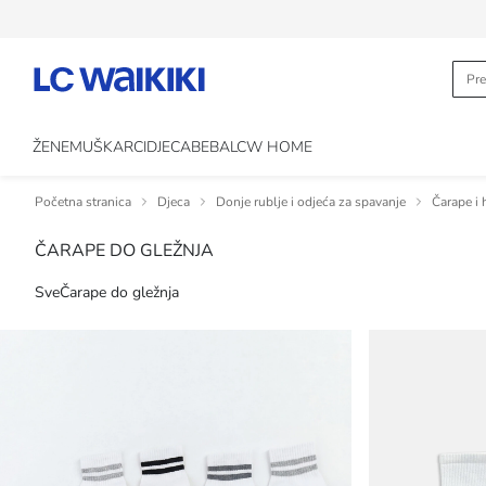
ŽENE
MUŠKARCI
DJECA
BEBA
LCW HOME
Početna stranica
Djeca
Donje rublje i odjeća za spavanje
Čarape i 
ČARAPE DO GLEŽNJA
Sve
Čarape do gležnja