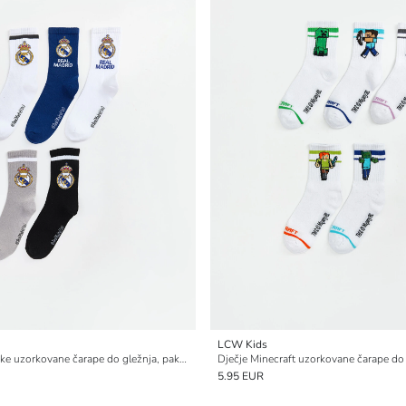
LCW Kids
Real Madrid dječačke uzorkovane čarape do gležnja, pakiranje 5 komada
5.95 EUR