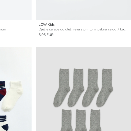
LCW Kids
 kom
Dječje čarape do gležnjeva s printom, pakiranje od 7 komada
5.95 EUR