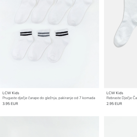
LCW Kids
LCW Kids
Prugaste dječje čarape do gležnja, pakiranje od 7 komada
Rebraste Dječje Ča
3.95 EUR
2.95 EUR