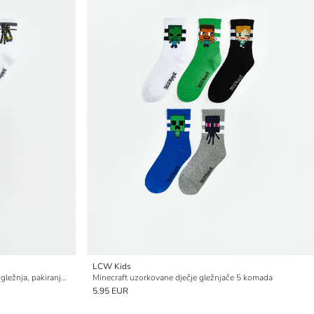
LCW Kids
Dječje Minecraft uzorkovane čarape do gležnja, pakiranje od 5 komada
Minecraft uzorkovane dječje gležnjače 5 komada
5.95 EUR