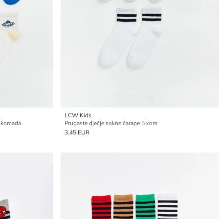
LCW Kids
7 komada
Prugaste dječje sokne čarape 5 kom
3.45 EUR