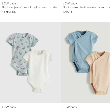
LCW baby
LCW baby
Bodi za djevojčice s okruglim izrezom i dugim rukavima na kopčanje (pakiranje od 3 komada)
14.95 EUR
6.95 EUR
LCW baby
LCW baby