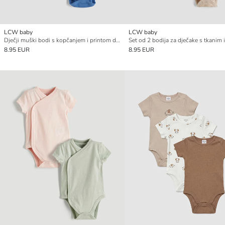
LCW baby
LCW baby
Dječji muški bodi s kopčanjem i printom dinosaura (2 kom)
8.95 EUR
8.95 EUR