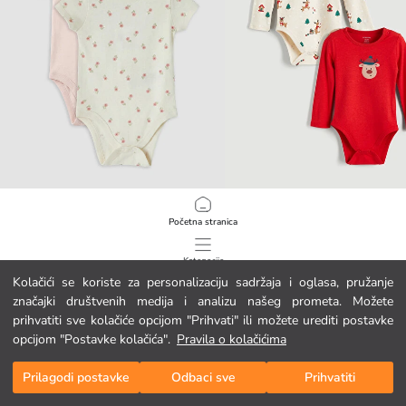
LCW baby
LCW baby
Početna stranica
Bodi s okruglim izrezom s tiskom za bebe djevojčice na kopčanje, pakiranje od 2 komada
7.95 EUR
7.95 EUR
Kategorije
Kolačići se koriste za personalizaciju sadržaja i oglasa, pružanje
značajki društvenih medija i analizu našeg prometa. Možete
Moja košarica
Podrška
1
/
66
prihvatiti sve kolačiće opcijom "Prihvati" ili možete urediti postavke
opcijom "Postavke kolačića".
Pravila o kolačićima
Prati narudžbu
Prilagodi postavke
Odbaci sve
Prihvatiti
Kontaktni obrazac