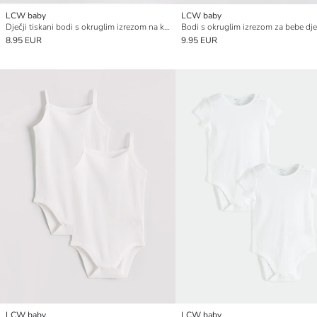
LCW baby
LCW baby
Dječji tiskani bodi s okruglim izrezom na kopčanje 2 komada
8.95 EUR
9.95 EUR
LCW baby
LCW baby