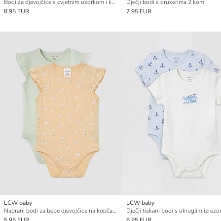
Bodi za djevojčice s cvjetnim uzorkom i kopčama (pakiranje od 2)
Dječji bodi s drukerima 2 kom
8.95 EUR
7.95 EUR
LCW baby
LCW baby
Nabrani bodi za bebe djevojčice na kopčanje, pakiranje od 2 komada
5.95 EUR
6.95 EUR