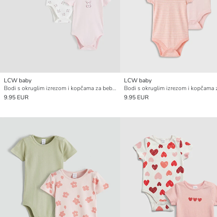
LCW baby
LCW baby
Bodi s okruglim izrezom i kopčama za bebe, set od 3 komada
9.95 EUR
9.95 EUR