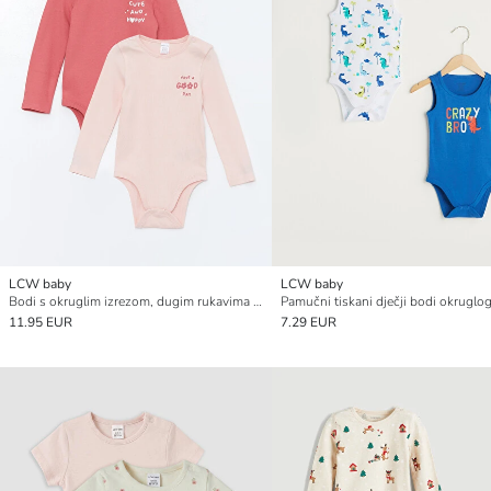
LCW baby
LCW baby
Bodi s okruglim izrezom, dugim rukavima i tiskom za bebe djevojčice na kopčanje, pakiranje od 2 komada
11.95 EUR
7.29 EUR