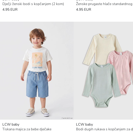
Dječji ženski bodi s kopčanjem (2 kom)
Ženske prugaste hlače standardnog 
4.95 EUR
4.95 EUR
LCW baby
LCW baby
Tiskana majica za bebe dječake