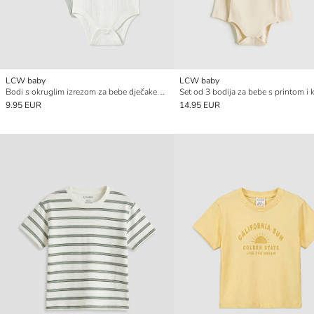
LCW baby
LCW baby
Bodi s okruglim izrezom za bebe dječake na kopčanje 3-pakiranje
9.95 EUR
14.95 EUR