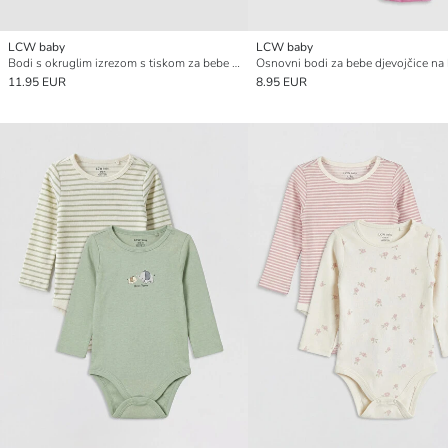
LCW baby
LCW baby
Bodi s okruglim izrezom s tiskom za bebe djevojčice, 3-pakiranje, na drukere
11.95 EUR
8.95 EUR