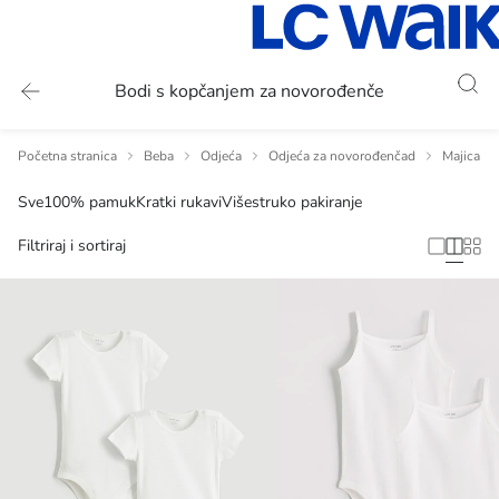
Bodi s kopčanjem za novorođenče
Početna stranica
Beba
Odjeća
Odjeća za novorođenčad
Majica z
Sve
100% pamuk
Kratki rukavi
Višestruko pakiranje
Filtriraj i sortiraj