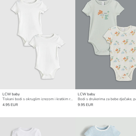
LCW baby
LCW baby
Tiskani bodi s okruglim izrezom i kratkim rukavom za bebe dječake, pakiranje od 2 komada
4.95 EUR
9.95 EUR