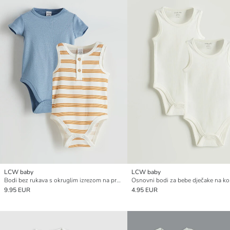
LCW baby
LCW baby
Bodi bez rukava s okruglim izrezom na pruge za bebu dječaka, pakiranje od 2 komada
9.95 EUR
4.95 EUR