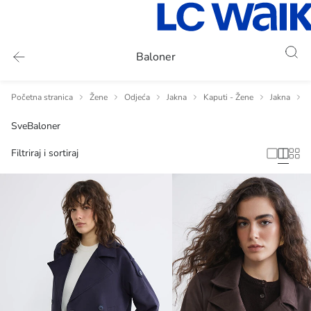
Baloner
Početna stranica
Žene
Odjeća
Jakna
Kaputi - Žene
Jakna
B
Sve
Baloner
Filtriraj i sortiraj