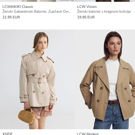
LCWAIKIKI Classic
LCW Vision
Ženski Gabardinski Baloner, Zupčasti Ovratnik
Ženski baloner s kragnom košulje
21.95 EUR
19.95 EUR
XSIDE
LCW Modest