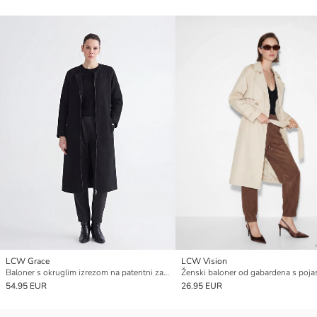
LCW Grace
LCW Vision
Baloner s okruglim izrezom na patentni zatvarač
Ženski baloner od gabardena s poj
54.95 EUR
26.95 EUR