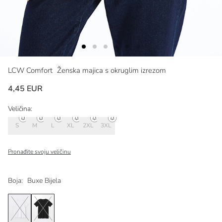
LCW Comfort
Ženska majica s okruglim izrezom
4,45 EUR
Veličina:
S
M
L
XL
2XL
3XL
Pronađite svoju veličinu
Boja:
Buxe Bijela