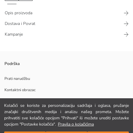
Opis proizvoda
Dostava i Povrat
Kampanje
Podrška
Prati narudžbu
Glavna Tkanina:
Kontaktni obrazac
Podrijetlo:
Dobavljač:
Marka:
Kolačići se koriste za personalizaciju sadržaja i oglasa, pružanje
Spol:
POMOĆ
značajki društvenih medija i analizu našeg prometa. Možete
Kroj:
prihvatiti sve kolačiće opcijom "Prihvati" ili možete urediti postavke
Tkanina:
opcijom "Postavke kolačića".
Pravila o kolačićima
Debljina:
FAQ
Dodaj u košaricu