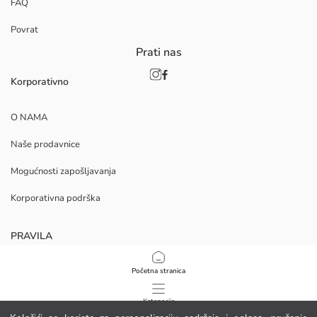
FAQ
Povrat
Prati nas
Korporativno
O NAMA
Naše prodavnice
Mogućnosti zapošljavanja
Korporativna podrška
PRAVILA
Politika privatnosti i sigurnosti podataka
Početna stranica
Uvjeti korištenja
Kategorije