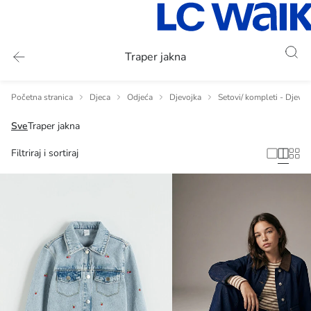
Traper jakna
Početna stranica
Djeca
Odjeća
Djevojka
Setovi/ kompleti - Djevoj
Sve
Traper jakna
Filtriraj i sortiraj