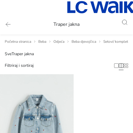
Traper jakna
Početna stranica
Beba
Odjeća
Beba djevojčica
Setovi/ kompleti -
Sve
Traper jakna
Filtriraj i sortiraj