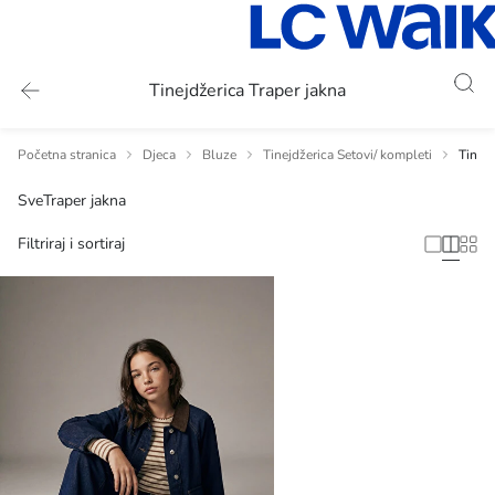
Tinejdžerica Traper jakna
Početna stranica
Djeca
Bluze
Tinejdžerica Setovi/ kompleti
Tinejd
Sve
Traper jakna
Filtriraj i sortiraj