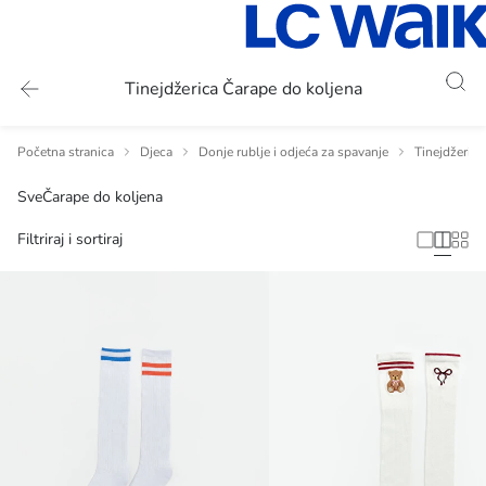
Tinejdžerica Čarape do koljena
Početna stranica
Djeca
Donje rublje i odjeća za spavanje
Tinejdžerica
Sve
Čarape do koljena
Filtriraj i sortiraj