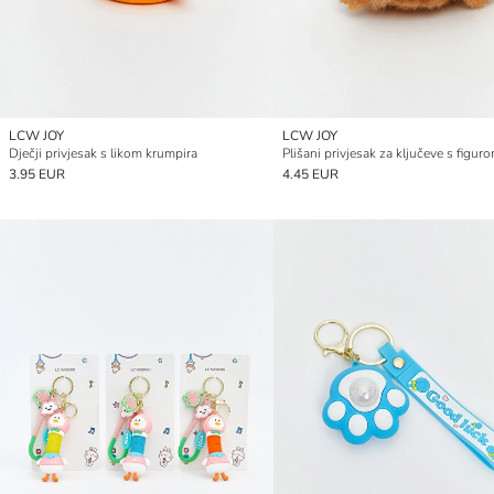
LCW JOY
LCW JOY
Dječji privjesak s likom krumpira
3.95 EUR
4.45 EUR