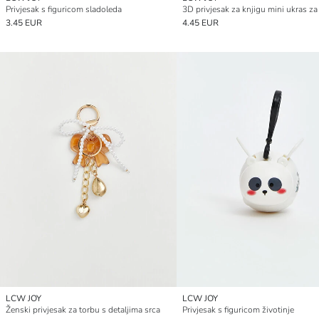
Privjesak s figuricom sladoleda
3D privjesak za knjigu mini ukras za
3.45 EUR
4.45 EUR
LCW JOY
LCW JOY
Ženski privjesak za torbu s detaljima srca
Privjesak s figuricom životinje