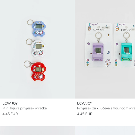
LCW JOY
LCW JOY
Mini figura privjesak igračka
4.45 EUR
4.45 EUR