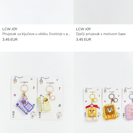
LCW JOY
LCW JOY
Privjesak za ključeve u obliku životinje s produženim vratom
Dječji privjesak s motivom šape
3.45 EUR
3.45 EUR