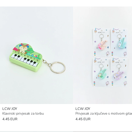
LCW JOY
LCW JOY
Klavirski privjesak za torbu
Privjesak za ključeve s motivom gita
4.45 EUR
4.45 EUR