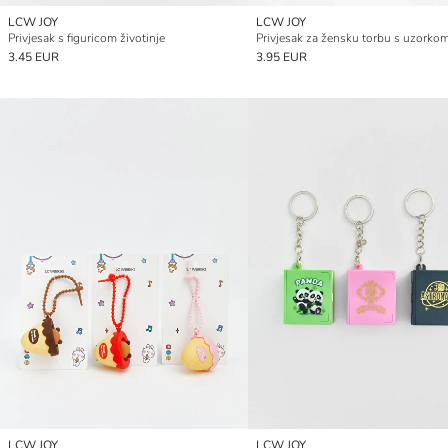
LCW JOY
LCW JOY
Privjesak s figuricom životinje
Privjesak za žensku torbu s uzorkom
3.45 EUR
3.95 EUR
LCW JOY
LCW JOY