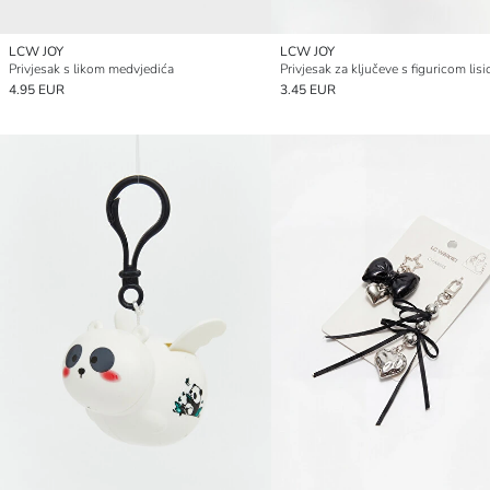
LCW JOY
LCW JOY
Privjesak s likom medvjedića
Privjesak za ključeve s figuricom lisi
4.95 EUR
3.45 EUR