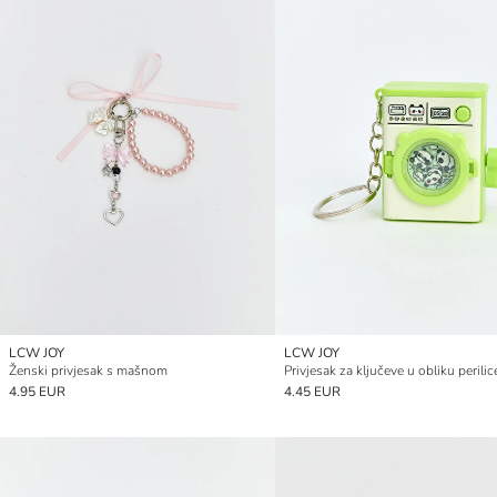
LCW JOY
LCW JOY
Ženski privjesak s mašnom
Privjesak za ključeve u obliku perilic
4.95 EUR
4.45 EUR