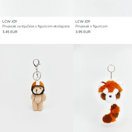
LCW JOY
LCW JOY
Privjesak za ključeve s figuricom ekvilajzera
Privjesak s figuricom
3.45 EUR
3.95 EUR