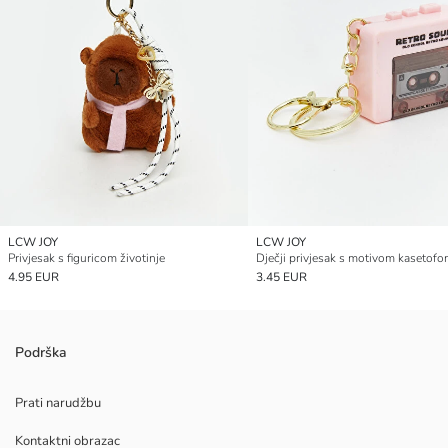
LCW JOY
LCW JOY
Privjesak s figuricom životinje
Dječji privjesak s motivom kasetofo
4.95 EUR
3.45 EUR
Podrška
Prati narudžbu
Kontaktni obrazac