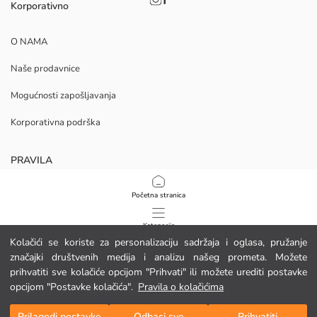
Korporativno
O NAMA
Naše prodavnice
Mogućnosti zapošljavanja
Korporativna podrška
PRAVILA
Politika privatnosti i sigurnosti podataka
Početna stranica
Uvjeti korištenja
Kategorije
Kolačići se koriste za personalizaciju sadržaja i oglasa, pružanje
Politika kolačića
značajki društvenih medija i analizu našeg prometa. Možete
Moja košarica
1
/
11
prihvatiti sve kolačiće opcijom "Prihvati" ili možete urediti postavke
Preuzmite našu aplikaciju
opcijom "Postavke kolačića".
Pravila o kolačićima
Prilagodi postavke
Odbaci sve
Prihvatiti