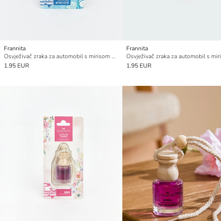
Frannita
Frannita
Osvježivač zraka za automobil s mirisom oceana 8 ml
1.95 EUR
1.95 EUR