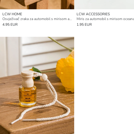
LCW HOME
LCW ACCESSORIES
Osvježivač zraka za automobil s mirisom ananasa, pakiranje od 2, 8 ml
Miris za automobil s mirisom ocean
4.95 EUR
1.95 EUR