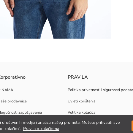
orporativno
PRAVILA
O NAMA
Politika privatnosti i sigurnosti podat
aše prodavnice
Uvjeti korištenja
ogućnosti zapošljavanja
Politika kolačića
jki društvenih medija i analizu našeg prometa. Možete prihvatiti sve
orporativna podrška
e kolačića".
Pravila o kolačićima