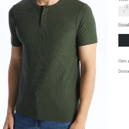
S
Pronađ
Opis 
Dosta