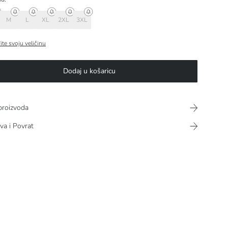
M
L
XL
2XL
3XL
ite svoju veličinu
Dodaj u košaricu
proizvoda
va i Povrat