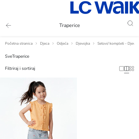
Traperice
Početna stranica
Djeca
Odjeća
Djevojka
Setovi/ kompleti - Djevoj
Sve
Traperice
Filtriraj i sortiraj